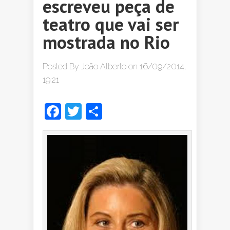
escreveu peça de
teatro que vai ser
mostrada no Rio
Posted By
João Alberto
on 16/09/2014,
19:21
Facebook
Twitter
Share