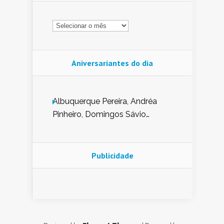
Arquivo
Aniversariantes do dia
Albuquerque Pereira, Andréa
Pinheiro, Domingos Sávio
Mendes, Eduardo Pessoa de
Carvalho, Erika Guerra, Evaldo
Nunes de Sena, Fátima Peixoto,
Publicidade
Glória Pereira, Kátia Mesel,
Marcus Prado, Maria Gorete
Dantas Barreto, Sebastião
Teixeira e Zeca Monteiro.