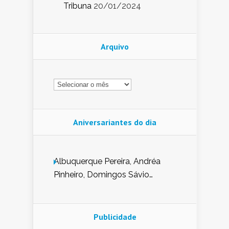
Tribuna
20/01/2024
Arquivo
Arquivo
Aniversariantes do dia
Albuquerque Pereira, Andréa
Pinheiro, Domingos Sávio
Mendes, Eduardo Pessoa de
Carvalho, Erika Guerra, Evaldo
Nunes de Sena, Fátima Peixoto,
Publicidade
Glória Pereira, Kátia Mesel,