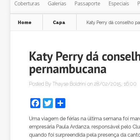
Coberturas
Galerias
Passaporte
Especiais
Home
Capa
Katy Perry dá conselho p
Katy Perry dá consel
pernambucana
Posted By
Thayse Boldrini
on 28/02/2015, 16:00
Facebook
Twitter
Share
Uma viagem de férias na última semana foi marc
empresária Paula Ardanza, responsável pelo Club
quando foi surpreendida pela presença da cant