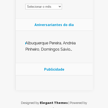
Arquivo
Aniversariantes do dia
Albuquerque Pereira, Andréa
Pinheiro, Domingos Sávio
Mendes, Eduardo Pessoa de
Carvalho, Erika Guerra, Evaldo
Nunes de Sena, Fátima Peixoto,
Publicidade
Glória Pereira, Kátia Mesel,
Marcus Prado, Maria Gorete
Dantas Barreto, Sebastião
Teixeira e Zeca Monteiro.
Designed by
Elegant Themes
| Powered by