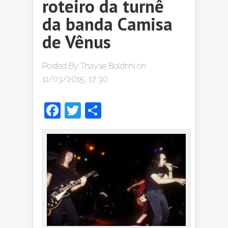
roteiro da turnê
da banda Camisa
de Vênus
Posted By
Thayse Boldrini
on
11/03/2015, 17:30
Facebook
Twitter
Share