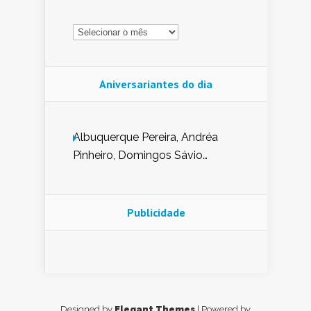
Arquivo
Aniversariantes do dia
Albuquerque Pereira, Andréa
Pinheiro, Domingos Sávio
Mendes, Eduardo Pessoa de
Carvalho, Erika Guerra, Evaldo
Nunes de Sena, Fátima Peixoto,
Publicidade
Glória Pereira, Kátia Mesel,
Marcus Prado, Maria Gorete
Dantas Barreto, Sebastião
Teixeira e Zeca Monteiro.
Designed by
Elegant Themes
| Powered by