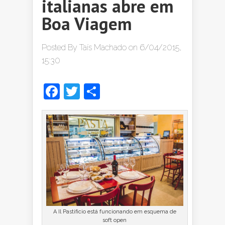
italianas abre em
Boa Viagem
Posted By
Taís Machado
on 6/04/2015,
15:30
Facebook
Twitter
Share
A Il Pastificio está funcionando em esquema de
soft open