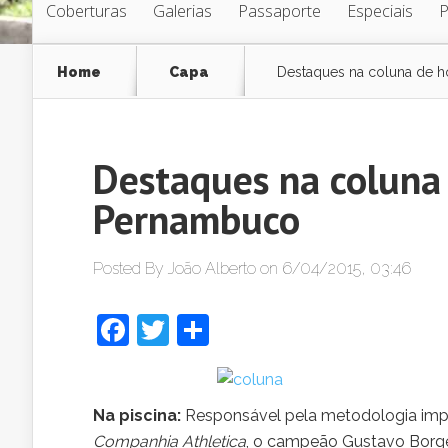
Coberturas
Galerias
Passaporte
Especiais
Home
Capa
Destaques na coluna de h
Destaques na coluna 
Pernambuco
Posted By
João Alberto
on 6/04/2015, 03:46
Facebook
Twitter
Share
Na piscina:
Responsável pela metodologia impl
Companhia Athletica
, o campeão Gustavo Borges 