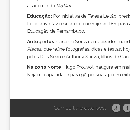
academia do
RioMar
.
Educação:
Por iniciativa de Teresa Leitão, pr
Legislativa faz reunião solene hoje, às 18h, par
Educação de Pernambuco.
Autógrafos
:Cacá de Souza, embaixador mundial
Places,
que reúne fotografias, dicas e festas, h
pelos DJ´s Sean e Anthony Souza, filhos de Cacá
Na zona Norte:
Hugo Prouvot inaugura em mai
Nejaim; capacidade para 90 pessoas, jardim ext
Compartilhe este post