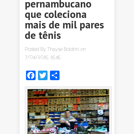
pernambucano
que coleciona
mais de mil pares
de tênis
Posted By
Thayse Boldrini
on
7/04/2015, 15:45
Facebook
Twitter
Share