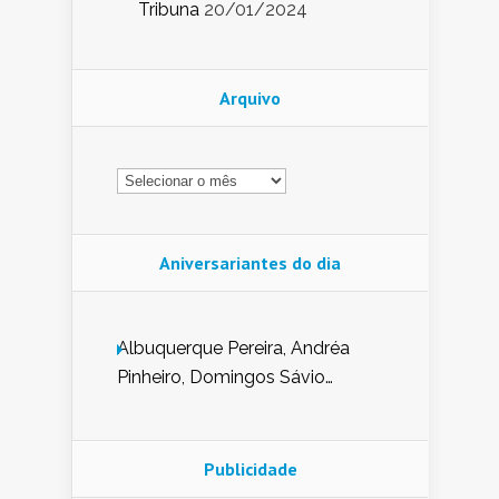
Tribuna
20/01/2024
Arquivo
Arquivo
Aniversariantes do dia
Albuquerque Pereira, Andréa
Pinheiro, Domingos Sávio
Mendes, Eduardo Pessoa de
Carvalho, Erika Guerra, Evaldo
Nunes de Sena, Fátima Peixoto,
Publicidade
Glória Pereira, Kátia Mesel,