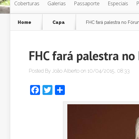
Coberturas
Galerias
Passaporte
Especiais
Home
Capa
FHC fará palestra no Fó
FHC fará palestra n
Posted By
João Alberto
on 10/04/2015, 08:33
Facebook
Twitter
Share