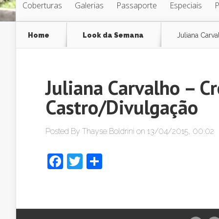
Coberturas
Galerias
Passaporte
Especiais
Home
Look da Semana
Juliana Carva
Juliana Carvalho – Cr
Castro/Divulgação
Posted By
Thayse Boldrini
on 13/04/2015, 00:02
Facebook
Twitter
Share