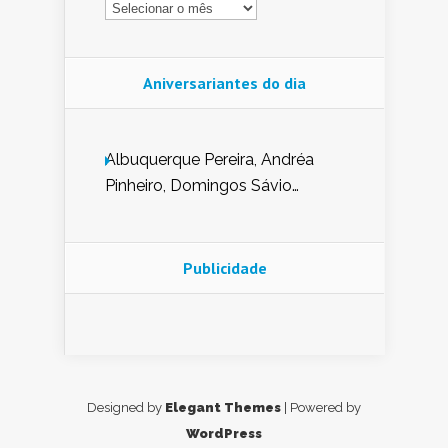
Aniversariantes do dia
Albuquerque Pereira, Andréa
Pinheiro, Domingos Sávio
Mendes, Eduardo Pessoa de
Carvalho, Erika Guerra, Evaldo
Nunes de Sena, Fátima Peixoto,
Publicidade
Glória Pereira, Kátia Mesel,
Marcus Prado, Maria Gorete
Dantas Barreto, Sebastião
Teixeira e Zeca Monteiro.
Designed by
Elegant Themes
| Powered by
WordPress