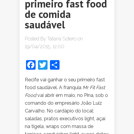
primeiro fast food
de comida
saudável
Posted By
Tatiana Sotero
on
19/04/2015, 12:00
Facebook
Twitter
Share
Recife vai ganhar o seu primeiro fast
food saudável. A franquia
Mr Fit Fast
Food
vai abrir em maio, no Pina, sob o
comando do empresário João Luiz
Carvalho. No cardápio do local:
saladas, pratos executivos light, açaí
na tigela, wraps com massa de