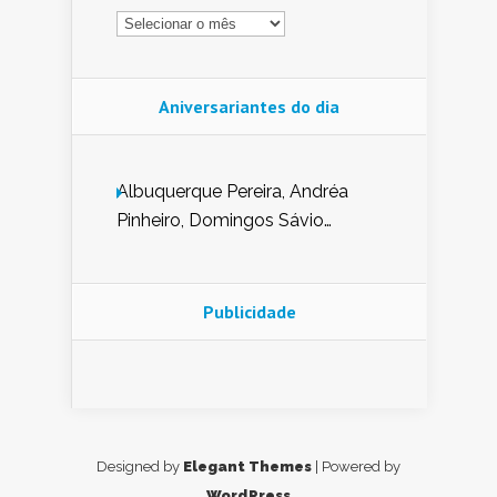
Arquivo
Aniversariantes do dia
Albuquerque Pereira, Andréa
Pinheiro, Domingos Sávio
Mendes, Eduardo Pessoa de
Carvalho, Erika Guerra, Evaldo
Nunes de Sena, Fátima Peixoto,
Publicidade
Glória Pereira, Kátia Mesel,
Marcus Prado, Maria Gorete
Dantas Barreto, Sebastião
Teixeira e Zeca Monteiro.
Designed by
Elegant Themes
| Powered by
WordPress