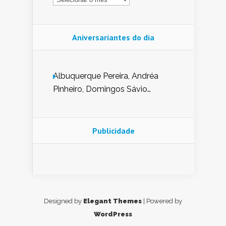
Aniversariantes do dia
Albuquerque Pereira, Andréa
Pinheiro, Domingos Sávio
Mendes, Eduardo Pessoa de
Carvalho, Erika Guerra, Evaldo
Nunes de Sena, Fátima Peixoto,
Publicidade
Glória Pereira, Kátia Mesel,
Marcus Prado, Maria Gorete
Dantas Barreto, Sebastião
Teixeira e Zeca Monteiro.
Designed by
Elegant Themes
| Powered by
WordPress