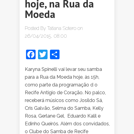
hoje, na Rua da
Moeda
Posted By
Tatiana Sotero
on
26/04/2015, 08:00
Facebook
Twitter
Share
Karyna Spinelli vai levar seu samba
para a Rua da Moeda hoje, às 15h,
como parte da programação d o
Recife Antigio de Coração. No palco,
receberá músicos como Josildo Sá,
Cris Galvão, Selma do Samba, Kelly
Rosa, Gerlane Gel, Eduardo Kalil e
Edinho Queirós. Além dos convidados,
o Clube do Samba de Recife