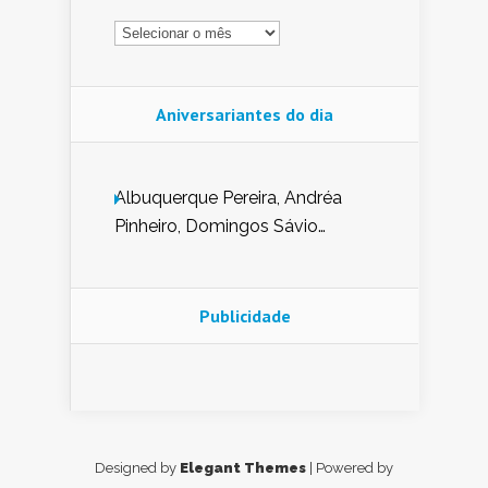
Arquivo
Aniversariantes do dia
Albuquerque Pereira, Andréa
Pinheiro, Domingos Sávio
Mendes, Eduardo Pessoa de
Carvalho, Erika Guerra, Evaldo
Nunes de Sena, Fátima Peixoto,
Publicidade
Glória Pereira, Kátia Mesel,
Marcus Prado, Maria Gorete
Dantas Barreto, Sebastião
Teixeira e Zeca Monteiro.
Designed by
Elegant Themes
| Powered by