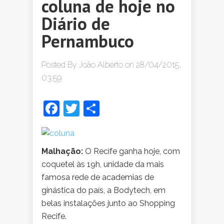
coluna de hoje no
Diário de
Pernambuco
Posted By
João Alberto
on 28/04/2015,
03:59
Facebook
Twitter
Share
Malhação:
O Recife ganha hoje, com
coquetel às 19h, unidade da mais
famosa rede de academias de
ginástica do país, a Bodytech, em
belas instalações junto ao Shopping
Recife.