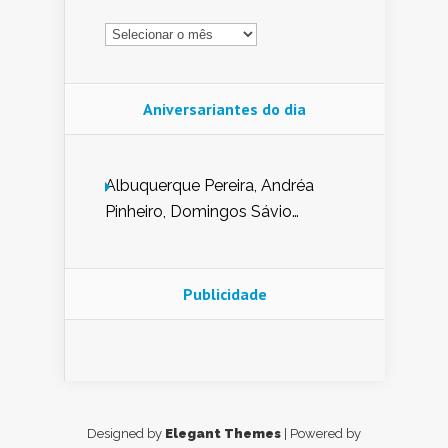
Arquivo
Aniversariantes do dia
Albuquerque Pereira, Andréa
Pinheiro, Domingos Sávio
Mendes, Eduardo Pessoa de
Carvalho, Erika Guerra, Evaldo
Nunes de Sena, Fátima Peixoto,
Publicidade
Glória Pereira, Kátia Mesel,
Marcus Prado, Maria Gorete
Dantas Barreto, Sebastião
Teixeira e Zeca Monteiro.
Designed by
Elegant Themes
| Powered by