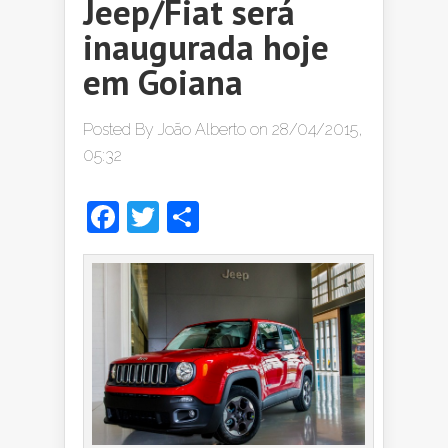
Jeep/Fiat será
inaugurada hoje
em Goiana
Posted By
João Alberto
on 28/04/2015,
05:32
Facebook
Twitter
Share