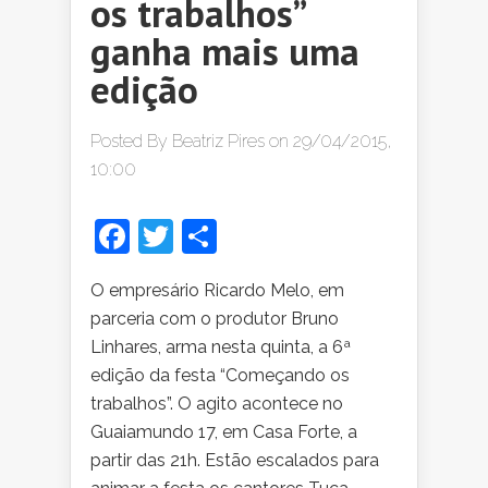
os trabalhos”
ganha mais uma
edição
Posted By
Beatriz Pires
on 29/04/2015,
10:00
Facebook
Twitter
Share
O empresário Ricardo Melo, em
parceria com o produtor Bruno
Linhares, arma nesta quinta, a 6ª
edição da festa “Começando os
trabalhos”. O agito acontece no
Guaiamundo 17, em Casa Forte, a
partir das 21h. Estão escalados para