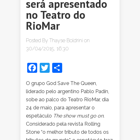
será apresentado
no Teatro do
RioMar
Posted By
Thayse Boldrini
on
30/04/2015, 16:30
Facebook
Twitter
Share
O grupo God Save The Queen,
liderado pelo argentino Pablo Padín,
sobe ao palco do Teatro RioMar, dia
24 de maio, para apresentar o
espetáculo
The show must go on
.
Considerado pela revista Rolling
Stone “o melhor tributo de todos os