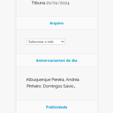
Tribuna
20/01/2024
Arquivo
Arquivo
Aniversariantes do dia
Albuquerque Pereira, Andréa
Pinheiro, Domingos Sávio
Mendes, Eduardo Pessoa de
Carvalho, Erika Guerra, Evaldo
Nunes de Sena, Fátima Peixoto,
Publicidade
Glória Pereira, Kátia Mesel,