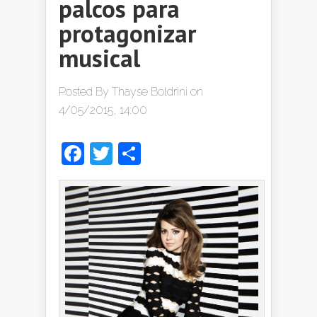
palcos para
protagonizar
musical
Posted By
Thayse Boldrini
on
4/05/2015, 14:00
Facebook
Twitter
Share