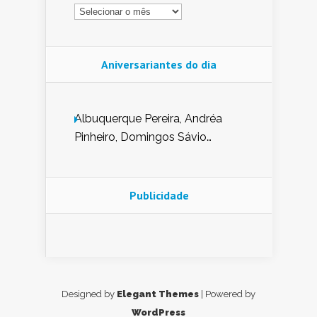
Arquivo
Aniversariantes do dia
Albuquerque Pereira, Andréa
Pinheiro, Domingos Sávio
Mendes, Eduardo Pessoa de
Carvalho, Erika Guerra, Evaldo
Nunes de Sena, Fátima Peixoto,
Publicidade
Glória Pereira, Kátia Mesel,
Marcus Prado, Maria Gorete
Dantas Barreto, Sebastião
Teixeira e Zeca Monteiro.
Designed by
Elegant Themes
| Powered by
WordPress