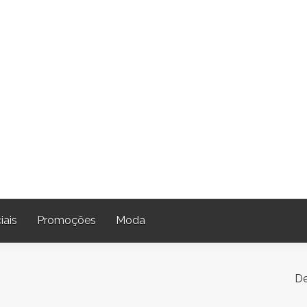
iais
Promoções
Moda
De