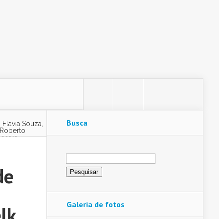
Busca
 Flávia Souza,
 Roberto
ocorro
Pesquisar
por:
de
Galeria de fotos
lk