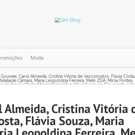
Promoções
Moda
 Gouveia, Carol Almeida, Cristina Vitória de Vasconcelos, Flavia Costa,
Adelaide Câmara, Maria Leopoldina Ferreira, Melk ZDA, Mirna Pontes,
 de Aguiar, Sheila Marina Freire Silva, Sílvia Suassuna Figueiredo e S
além
 Almeida, Cristina Vitória 
osta, Flávia Souza, Maria
ia Leopoldina Ferreira, Me