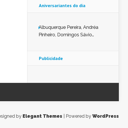
Aniversariantes do dia
Albuquerque Pereira, Andréa
Pinheiro, Domingos Sávio
Mendes, Eduardo Pessoa de
Carvalho, Erika Guerra, Evaldo
Nunes de Sena, Fátima Peixoto,
Publicidade
Glória Pereira, Kátia Mesel,
Marcus Prado, Maria Gorete
Dantas Barreto, Sebastião
Teixeira e Zeca Monteiro.
signed by
Elegant Themes
| Powered by
WordPress