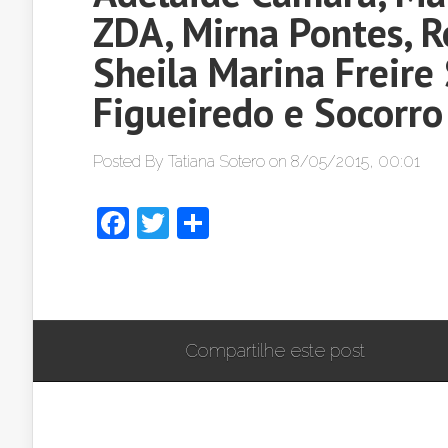
ZDA, Mirna Pontes, R
Sheila Marina Freire 
Figueiredo e Socorr
Posted By
Tatiana Sotero
on 8/05/2015, 00:01
Facebook
Twitter
Share
Compartilhe este post