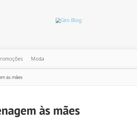
Promoções
Moda
em às mães
enagem às mães