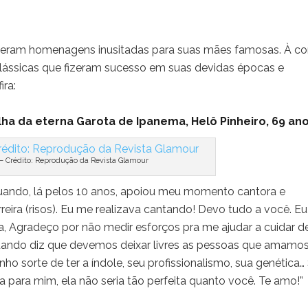
 fizeram homenagens inusitadas para suas mães famosas. À co
 clássicas que fizeram sucesso em suas devidas épocas e
ra:
ilha da eterna Garota de Ipanema, Helô Pinheiro, 69 an
 – Crédito: Reprodução da Revista Glamour
uando, lá pelos 10 anos, apoiou meu momento cantora e
ira (risos). Eu me realizava cantando! Devo tudo a você. Eu
a, Agradeço por não medir esforços pra me ajudar a cuidar de
uando diz que devemos deixar livres as pessoas que amamo
ho sorte de ter a índole, seu profissionalismo, sua genética…
a para mim, ela não seria tão perfeita quanto você. Te amo!”