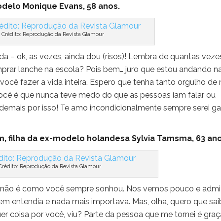
modelo Monique Evans, 58 anos.
 Crédito: Reprodução da Revista Glamour
da – ok, as vezes, ainda dou (risos)! Lembra de quantas veze
prar lanche na escola? Pois bem… juro que estou andando n
você fazer a vida inteira. Espero que tenha tanto orgulho de
ocê é que nunca teve medo do que as pessoas iam falar ou
demais por isso! Te amo incondicionalmente sempre serei ga
m, filha da ex-modelo holandesa Sylvia Tamsma, 63 ano
 Crédito: Reprodução da Revista Glamour
dia não é como você sempre sonhou. Nos vemos pouco e admi
 bem entendia e nada mais importava. Mas, olha, quero que sa
uer coisa por você, viu? Parte da pessoa que me tornei é graç