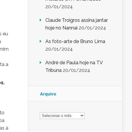
20/01/2024
Claude Troigros assina jantar
hoje no Nannai
20/01/2024
s eu
a
As foto-arte de Bruno Lima
 mim
20/01/2024
André de Paula hoje na TV
ta a
Tribuna
20/01/2024
s.
Arquivo
Arquivo
to
iba
as à