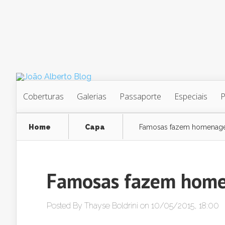
Coberturas
Galerias
Passaporte
Especiais
Home
Capa
Famosas fazem homenag
Famosas fazem hom
Posted By
Thayse Boldrini
on 10/05/2015, 18:00