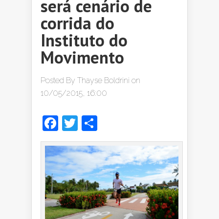
será cenário de
corrida do
Instituto do
Movimento
Posted By
Thayse Boldrini
on
10/05/2015, 16:00
Facebook
Twitter
Share