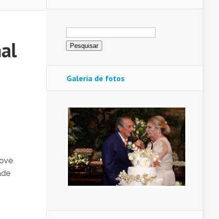
Pesquisar
por:
al
Galeria de fotos
move
ade