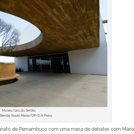
Museu Cais do Sertão.
 Blenda Souto Maior/DP/D.A Press
tesanato de Pernambuco com uma mesa de debates com Mári