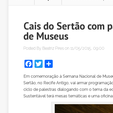
Cais do Sertão com 
de Museus
Posted By
Beatriz Pires
on 11/05/2015, 09:00
Facebook
Twitter
Share
Em comemoração à Semana Nacional de Museus, 
Sertão, no Recife Antigo, vai armar programaç
ciclo de palestras dialogando com o tema da 
Sustentável terá mesas temáticas e uma oficin