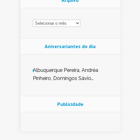
Arquivo
Arquivo
Aniversariantes do dia
Albuquerque Pereira, Andréa
Pinheiro, Domingos Sávio
Mendes, Eduardo Pessoa de
Carvalho, Erika Guerra, Evaldo
Nunes de Sena, Fátima Peixoto,
Publicidade
Glória Pereira, Kátia Mesel,
Marcus Prado, Maria Gorete
Dantas Barreto, Sebastião
Teixeira e Zeca Monteiro.