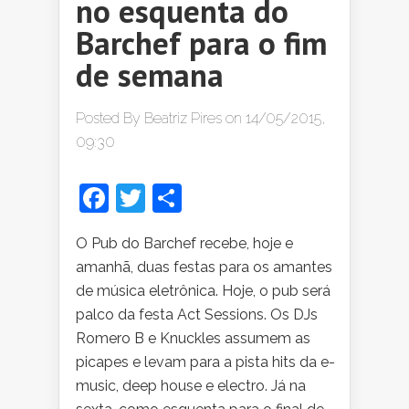
no esquenta do
Barchef para o fim
de semana
Posted By
Beatriz Pires
on 14/05/2015,
09:30
Facebook
Twitter
Share
O Pub do Barchef recebe, hoje e
amanhã, duas festas para os amantes
de música eletrônica. Hoje, o pub será
palco da festa Act Sessions. Os DJs
Romero B e Knuckles assumem as
picapes e levam para a pista hits da e-
music, deep house e electro. Já na