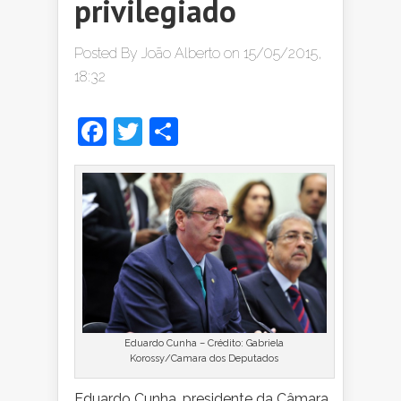
privilegiado
Posted By
João Alberto
on 15/05/2015,
18:32
Facebook
Twitter
Share
Eduardo Cunha – Crédito: Gabriela
Korossy/Camara dos Deputados
Eduardo Cunha, presidente da Câmara