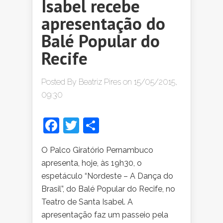
Isabel recebe
apresentação do
Balé Popular do
Recife
Posted By
Beatriz Pires
on 15/05/2015,
09:30
Facebook
Twitter
Share
O Palco Giratório Pernambuco
apresenta, hoje, às 19h30, o
espetáculo “Nordeste – A Dança do
Brasil”, do Balé Popular do Recife, no
Teatro de Santa Isabel. A
apresentação faz um passeio pela