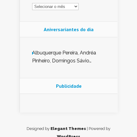
Arquivo
Aniversariantes do dia
Albuquerque Pereira, Andréa
Pinheiro, Domingos Sávio
Mendes, Eduardo Pessoa de
Carvalho, Erika Guerra, Evaldo
Nunes de Sena, Fátima Peixoto,
Publicidade
Glória Pereira, Kátia Mesel,
Marcus Prado, Maria Gorete
Dantas Barreto, Sebastião
Teixeira e Zeca Monteiro.
Designed by
Elegant Themes
| Powered by
WordPress