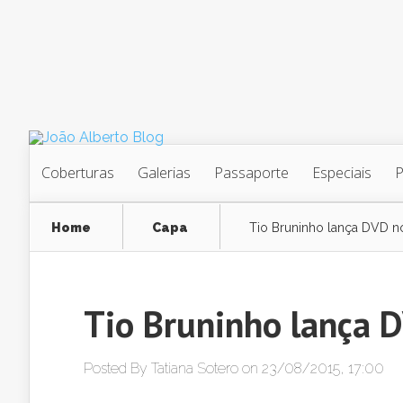
Coberturas
Galerias
Passaporte
Especiais
Home
Capa
Tio Bruninho lança DVD n
Tio Bruninho lança 
Posted By
Tatiana Sotero
on 23/08/2015, 17:00