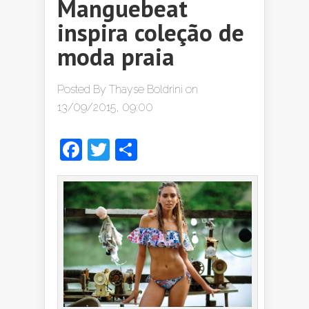
Manguebeat
inspira coleção de
moda praia
Posted By
Thayse Boldrini
on
13/09/2015, 09:00
Facebook
Twitter
Share