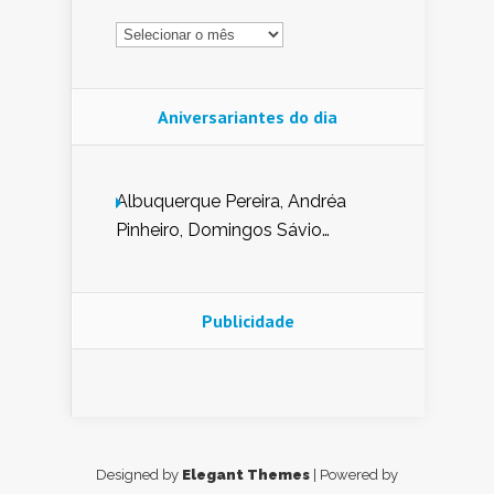
Arquivo
Aniversariantes do dia
Albuquerque Pereira, Andréa
Pinheiro, Domingos Sávio
Mendes, Eduardo Pessoa de
Carvalho, Erika Guerra, Evaldo
Nunes de Sena, Fátima Peixoto,
Publicidade
Glória Pereira, Kátia Mesel,
Marcus Prado, Maria Gorete
Dantas Barreto, Sebastião
Teixeira e Zeca Monteiro.
Designed by
Elegant Themes
| Powered by