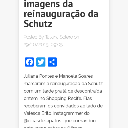
imagens da
reinauguração da
Schutz
Posted By
Tatiana Sotero
on
29/10/2015, 09:05
Facebook
Twitter
Share
Juliana Pontes e Manoela Soares
marcaram a reinauguração da Schutz
com um tarde pra lá de descontraída
ontem, no Shopping Recife. Elas
receberam os convidados ao lado de
Valesca Brito, instagrammer do
@dicasdesapatos, que comandou