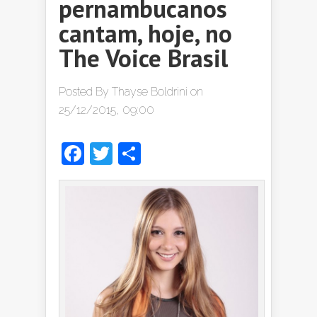
pernambucanos
cantam, hoje, no
The Voice Brasil
Posted By
Thayse Boldrini
on
25/12/2015, 09:00
Facebook
Twitter
Share