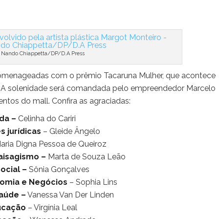
: Nando Chiappetta/DP/D.A Press
homenageadas com o prêmio Tacaruna Mulher, que acontece
na. A solenidade será comandada pelo empreendedor Marcelo
ntos do mall. Confira as agraciadas:
da –
Celinha do Cariri
s jurídicas
– Gleide Ângelo
aria Digna Pessoa de Queiroz
aisagismo –
Marta de Souza Leão
ocial –
Sônia Gonçalves
onomia e Negócios
– Sophia Lins
Saúde –
Vanessa Van Der Linden
ucação
– Virgínia Leal