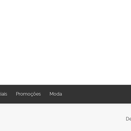
iais
Promoções
Moda
De