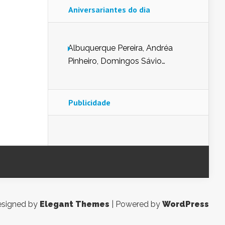
Aniversariantes do dia
Albuquerque Pereira, Andréa
Pinheiro, Domingos Sávio
Mendes, Eduardo Pessoa de
Carvalho, Erika Guerra, Evaldo
Nunes de Sena, Fátima Peixoto,
Publicidade
Glória Pereira, Kátia Mesel,
Marcus Prado, Maria Gorete
Dantas Barreto, Sebastião
Teixeira e Zeca Monteiro.
signed by
Elegant Themes
| Powered by
WordPress