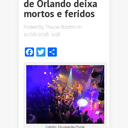
de Orlando deixa
mortos e feridos
Posted By
Thayse Boldrini
on
12/06/2016, 11:58
Facebook
Twitter
Share
Crédito: Divulgação/Pulse