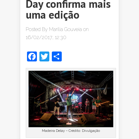
Day confirma mais
uma edição
Posted By
Marília Gouveia
on
16/02/2017, 12:30
Facebook
Twitter
Share
Madeira Delay – Crédito: Divulgação