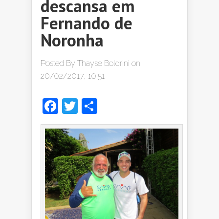
descansa em
Fernando de
Noronha
Posted By
Thayse Boldrini
on
20/02/2017, 10:51
Facebook
Twitter
Share