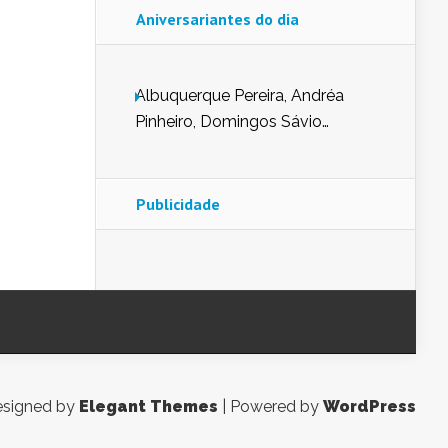
Aniversariantes do dia
Albuquerque Pereira, Andréa
Pinheiro, Domingos Sávio
Mendes, Eduardo Pessoa de
Carvalho, Erika Guerra, Evaldo
Nunes de Sena, Fátima Peixoto,
Publicidade
Glória Pereira, Kátia Mesel,
Marcus Prado, Maria Gorete
Dantas Barreto, Sebastião
Teixeira e Zeca Monteiro.
signed by
Elegant Themes
| Powered by
WordPress