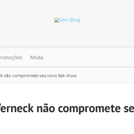
Promoções
Moda
ck não compromete seu novo talk show
Werneck não compromete s