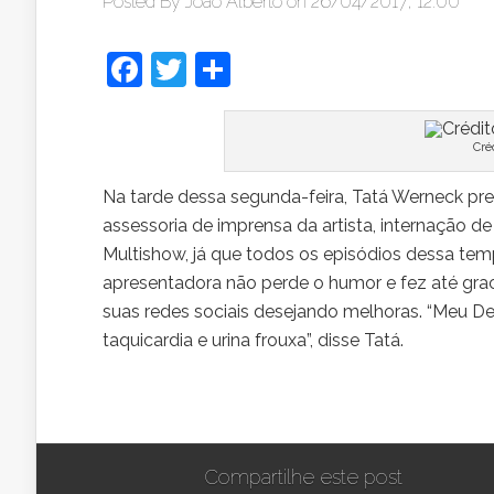
Posted By
João Alberto
on 26/04/2017, 12:00
Facebook
Twitter
Share
Cré
Na tarde dessa segunda-feira, Tatá Werneck pre
assessoria de imprensa da artista, internação 
Multishow, já que todos os episódios dessa tem
apresentadora não perde o humor e fez até 
suas redes sociais desejando melhoras. “Meu 
taquicardia e urina frouxa”, disse Tatá.
Compartilhe este post