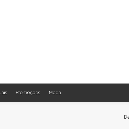
iais
Promoções
Moda
De