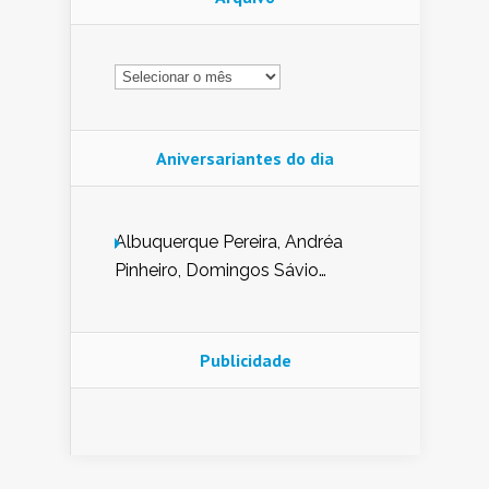
Arquivo
Aniversariantes do dia
Albuquerque Pereira, Andréa
Pinheiro, Domingos Sávio
Mendes, Eduardo Pessoa de
Carvalho, Erika Guerra, Evaldo
Nunes de Sena, Fátima Peixoto,
Publicidade
Glória Pereira, Kátia Mesel,
Marcus Prado, Maria Gorete
Dantas Barreto, Sebastião
Teixeira e Zeca Monteiro.