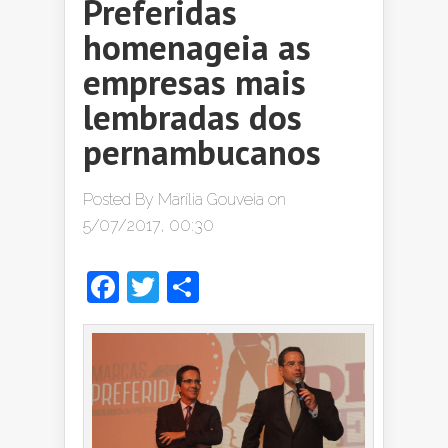
Preferidas
homenageia as
empresas mais
lembradas dos
pernambucanos
Posted By
Marília Gouveia
on
5/07/2017, 00:30
Facebook
Twitter
Share