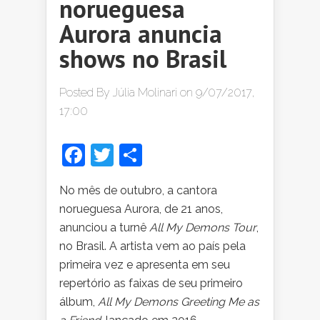
norueguesa
Aurora anuncia
shows no Brasil
Posted By
Júlia Molinari
on 9/07/2017,
17:00
Facebook
Twitter
Share
No mês de outubro, a cantora
norueguesa Aurora, de 21 anos,
anunciou a turnê
All My Demons Tour
,
no Brasil. A artista vem ao país pela
primeira vez e apresenta em seu
repertório as faixas de seu primeiro
álbum,
All My Demons Greeting Me as