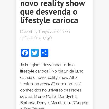
novo reality show
que desvenda o
lifestyle carioca
Posted By
Thayse Boldrini
on
17/07/2017, 17:30
Facebook
Twitter
Share
Já imaginou desvendar todo o
lifestyle carioca? No dia 19 de julho
estreia o novo reality show Alto
Leblon, no
canal E!
, com nomes já
conhecidos no universo das redes
sociais: Bruno Maffei, Dandynha
Barbosa, Danyel Marinho, Lu D’Angelo