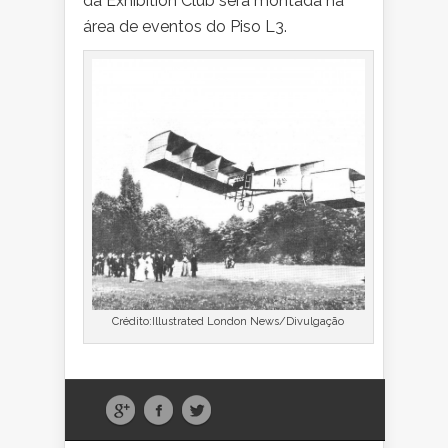
da Exhibition Club será montada na
área de eventos do Piso L3.
Crédito:Illustrated London News/Divulgação