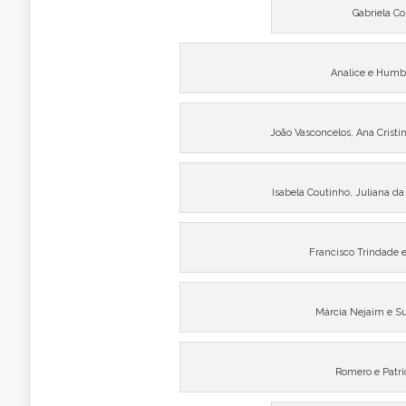
Gabriela C
Analice e Humbe
João Vasconcelos, Ana Crist
Isabela Coutinho, Juliana d
Francisco Trindade 
Márcia Nejaim e S
Romero e Patrí