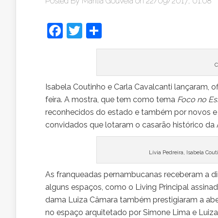
Posted By
Marília Gouveia
on 22/09/2017, 01:08
Facebook
Twitter
Share
C
Isabela Coutinho e Carla Cavalcanti lançaram, 
feira. A mostra, que tem como tema
Foco no Es
reconhecidos do estado e também por novos e jo
convidados que lotaram o casarão histórico da 
Lívia Pedreira, Isabela Cou
As franqueadas pernambucanas receberam a direto
alguns espaços, como o Living Principal assin
dama Luiza Câmara também prestigiaram a abe
no espaço arquitetado por Simone Lima e Luiza