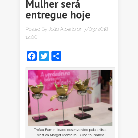
Mulher será
entregue hoje
Posted By
João Alberto
on 7/03/2018,
12:00
Facebook
Twitter
Share
Troféu Feminilidade desenvolvido pela artista
plástica Margot Monteiro – Crédito: Nando