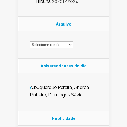
Tribuna
20/01/2024
Arquivo
Arquivo
Aniversariantes do dia
Albuquerque Pereira, Andréa
Pinheiro, Domingos Sávio
Mendes, Eduardo Pessoa de
Carvalho, Erika Guerra, Evaldo
Nunes de Sena, Fátima Peixoto,
Publicidade
Glória Pereira, Kátia Mesel,