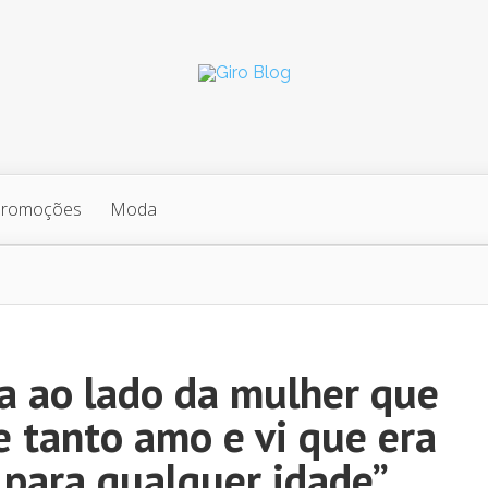
Promoções
Moda
que tanto amo e vi que era uma viagem possível para qualquer idade”
a ao lado da mulher que
e tanto amo e vi que era
para qualquer idade”,