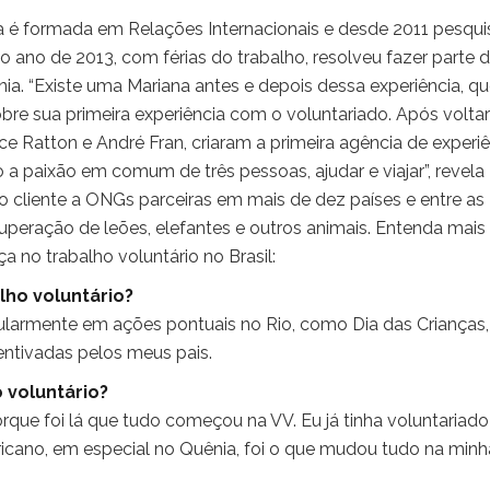
a é formada em Relações Internacionais e desde 2011 pesqui
no ano de 2013, com férias do trabalho, resolveu fazer parte 
a. “Existe uma Mariana antes e depois dessa experiência, q
obre sua primeira experiência com o voluntariado. Após volta
ce Ratton e André Fran, criaram a primeira agência de experi
do a paixão em comum de três pessoas, ajudar e viajar”, revela
o cliente a ONGs parceiras em mais de dez países e entre as
ecuperação de leões, elefantes e outros animais. Entenda mais
ça no trabalho voluntário no Brasil:
lho voluntário?
cularmente em ações pontuais no Rio, como Dia das Crianças,
entivadas pelos meus pais.
 voluntário?
orque foi lá que tudo começou na VV. Eu já tinha voluntariado
africano, em especial no Quênia, foi o que mudou tudo na minh