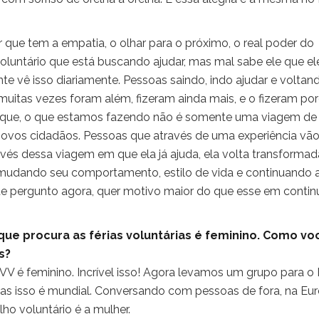
que tem a empatia, o olhar para o próximo, o real poder do
oluntário que está buscando ajudar, mas mal sabe ele que el
te vê isso diariamente. Pessoas saindo, indo ajudar e voltan
muitas vezes foram além, fizeram ainda mais, e o fizeram po
é que, o que estamos fazendo não é somente uma viagem de
ovos cidadãos. Pessoas que através de uma experiência vã
vés dessa viagem em que ela já ajuda, ela volta transformad
udando seu comportamento, estilo de vida e continuando 
te pergunto agora, quer motivo maior do que esse em contin
que procura as férias voluntárias é feminino. Como vo
s?
V é feminino. Incrível isso! Agora levamos um grupo para o H
as isso é mundial. Conversando com pessoas de fora, na Eur
ho voluntário é a mulher.