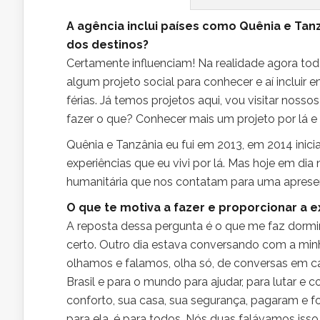
A agência inclui países como Quênia e Tan
dos destinos?
Certamente influenciam! Na realidade agora tod
algum projeto social para conhecer e aí incluir
férias. Já temos projetos aqui, vou visitar noss
fazer o que? Conhecer mais um projeto por lá e
Quênia e Tanzânia eu fui em 2013, em 2014 inici
experiências que eu vivi por lá. Mas hoje em dia
humanitária que nos contatam para uma apresen
O que te motiva a fazer e proporcionar a e
A reposta dessa pergunta é o que me faz dormir
certo. Outro dia estava conversando com a minh
olhamos e falamos, olha só, de conversas em c
Brasil e para o mundo para ajudar, para lutar e
conforto, sua casa, sua segurança, pagaram e f
para ela, é para todos. Nós duas falávamos isso