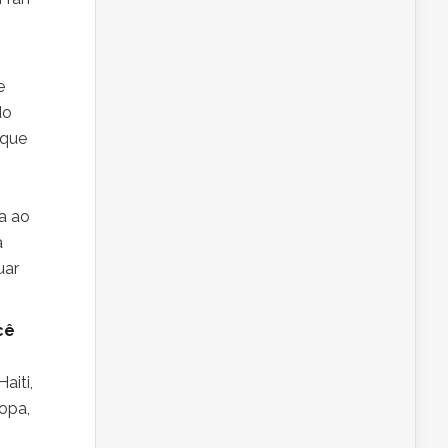
e
do
rque
o
a ao
a
uar
cê
aiti,
opa,