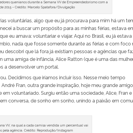
dedores quenianos durante a Semana VV de Empreendedorismo com a
 de 2015 – Crédito: Marcelo Spatafora/Divulgação
as voluntárias, algo que eu já procurava para mim há um te
ecei a buscar um propósito para as minhas férias, estava e
ue eu amava: voluntariar e viajar. Aqui no Brasil, eu já estava
âmbio, nada que fosse somente durante as férias e com foco
 eu descobri que lá fora já existiam pessoas e agências que f
 com uma amiga de infância, Alice Ratton (que é uma das mulhe
s a desenvolver um portal.
orou. Decidimos que iríamos incluir isso. Nesse meio tempo
 André Fran, outra grande inspiração, hoje meu grande amigo
e em voluntariado. Surgiu então uma sociedade, Alice, Fran e 
sa em conversa, de sonho em sonho, unindo a paixão em com
ana VV, na qual a cada camisa vendida um percentual vai
os pela agência. Crédito: Reprodução/Instagram