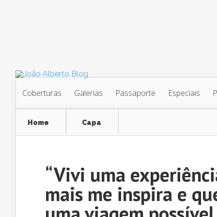
Coberturas
Galerias
Passaporte
Especiais
Home
Capa
“Vivi uma experiência ao lado da mulher que mais me inspira e 
Mariana Serra, co-fundadora da Volunteer Vacations
“Vivi uma experiênci
mais me inspira e qu
uma viagem possível 