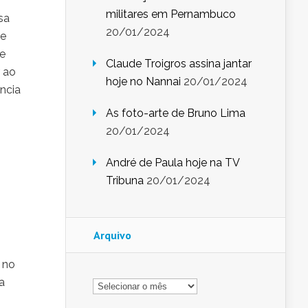
militares em Pernambuco
sa
20/01/2024
de
ue
Claude Troigros assina jantar
r ao
hoje no Nannai
20/01/2024
ência
As foto-arte de Bruno Lima
20/01/2024
André de Paula hoje na TV
Tribuna
20/01/2024
Arquivo
 no
Arquivo
a