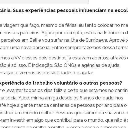
zânia. Suas experiências pessoais influenciam na esco
a viagem que faço, mesmo de férias, eu tento colocar no me
 em nossos parceiros. Agora por exemplo, estou na Indonésia 
os parceiros em Bali e vou surfar na Ilha de Sumbawa. Aproveit
 abrir uma nova parceria. Então sempre fazemos dessa forma
amos a VV e esses dois destinos já estavam abertos, através
 não é só isso. É indicação. São ONGs e agências de ajuda
tação e vermos as possibilidades de ajudar.
xperiência do trabalho voluntário a outras pessoas?
 e levantar todos os dias feliz e certa que estamos no cami
a sócia, Alice, minha amiga desde os 6 anos de idade, nos
afé hoje a gente manda centenas de pessoas por ano para o
 construir um mundo melhor. Pessoas que saíram da sua zona 
oram investir em algo que contribui para o mundo, que não é 
 com sorriso de orelha a orelha. E essa alegria é a mesma no