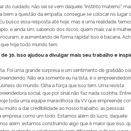
har do cuidado, não sei se vem daquele “instinto materno”, ma
ha bem a questão da empatia, consegue se colocar no lugar 
 Eu busco essa resposta até hoje, mas é uma realidade, temo
plo, e ainda sim, sabendo dos riscos, quem mais vai é mulher
ocuram, e aumentando de forma rápida! Isso é bacana. Ac
o que hoje todo mundo tem.
 de 30. Isso ajudou a divulgar mais seu trabalho e inspi
lista. Foi uma grande surpresa e um sentimento de gratidão c
reendendo. Não era somente eu na lista, é o empreendedor
business do mundo. Olha a força que isso tem. Uma revista
eendedora social, que por sinal não faz nada sozinha. Entre
e hoje toda uma equipe maravilhosa da VV que empreende c
u muito a dar credibilidade ao nosso trabalho, as pessoas
a empresa como um todo. Estamos além do lucro, daquele
amos além, estamos construindo algo que é maior que isso, q