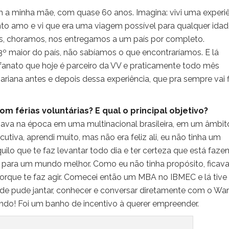
om a minha mãe, com quase 60 anos. Imagina: vivi uma experi
nto amo e vi que era uma viagem possível para qualquer idad
s, choramos, nos entregamos a um país por completo.
º maior do país, não sabíamos o que encontraríamos. E lá
anato que hoje é parceiro da VV e praticamente todo mês
ariana antes e depois dessa experiência, que pra sempre vai f
m férias voluntárias? E qual o principal objetivo?
hava na época em uma multinacional brasileira, em um âmbit
utiva, aprendi muito, mas não era feliz ali, eu não tinha um
ilo que te faz levantar todo dia e ter certeza que está faze
ía para um mundo melhor. Como eu não tinha propósito, ficav
porque te faz agir. Comecei então um MBA no IBMEC e lá tive
e pude jantar, conhecer e conversar diretamente com o War
do! Foi um banho de incentivo à querer empreender.