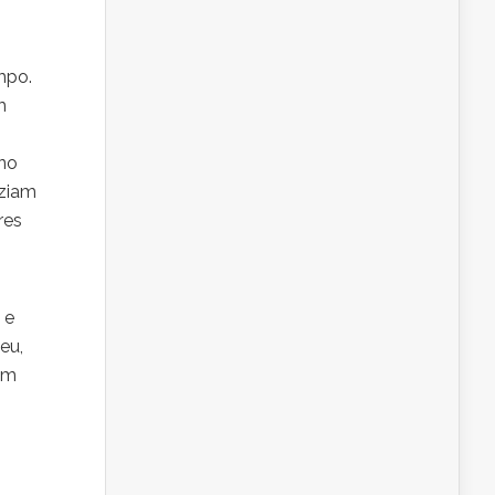
mpo.
m
 no
aziam
res
 e
eu,
um