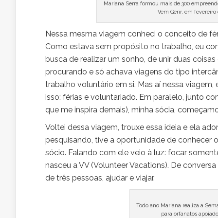
Mariana Serra formou mais de 300 empreen
Vem Gerir, em fevereiro
Nessa mesma viagem conheci o conceito de féri
Como estava sem propósito no trabalho, eu com
busca de realizar um sonho, de unir duas coisas q
procurando e só achava viagens do tipo interc
trabalho voluntário em si. Mas aí nessa viagem,
isso: férias e voluntariado. Em paralelo, junto
que me inspira demais), minha sócia, começamo
Voltei dessa viagem, trouxe essa ideia e ela ad
pesquisando, tive a oportunidade de conhecer o
sócio. Falando com ele veio à luz: focar soment
nasceu a VV (Volunteer Vacations). De conver
de três pessoas, ajudar e viajar.
Todo ano Mariana realiza a Sem
para orfanatos apoiad