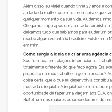
Além disso, eu viajei quando tinha 27 anos e c
ao lado da mulher que mais me inspira e que ta
qualquer momento da sua vida. Ajudamos, rimo
Chegamos logo após um atentado terrorista, o 3
deixamos tudo que sabíamos para ajudar um orf
recebe algum voluntário brasileiro. Existe uma M
em mim.
Como surgiu a ideia de criar uma agência co
Sou formada em relações internacionais, trabal
totalmente diferente do que faço agora. Era exec
propósito no meu trabalho, algo maior sabe? Aqu
coisa certa, que o que eu desenvolvia contribu
frustrada e inquieta. A inquietude é muito bom 
oportunidade de fazer uma viagem aos EUA, ond
Buffet, um dos maiores empreendedores do mun