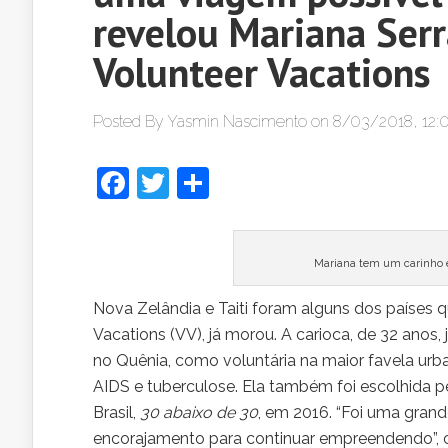
revelou Mariana Serr
Volunteer Vacations
Posted By
Yasmin Nascimento
on 8/03/2018, 12:
Facebook
Twitter
Share
Mariana tem um carinho e
Nova Zelândia e Taiti foram alguns dos países q
Vacations (VV), já morou. A carioca, de 32 anos, 
no Quênia, como voluntária na maior favela ur
AIDS e tuberculose. Ela também foi escolhida p
Brasil,
30 abaixo de 30
, em 2016. “Foi uma gran
encorajamento para continuar empreendendo”, 