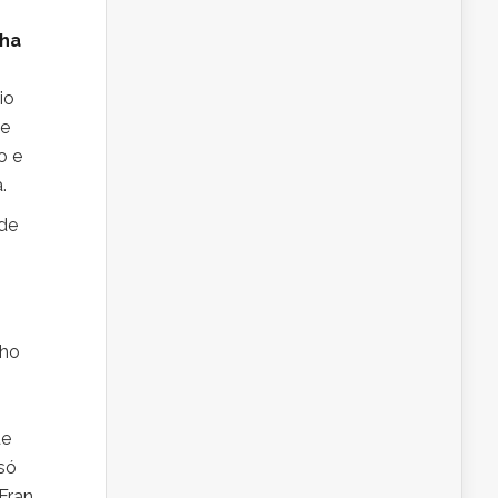
lha
io
de
o e
.
 de
nho
de
só
 Fran