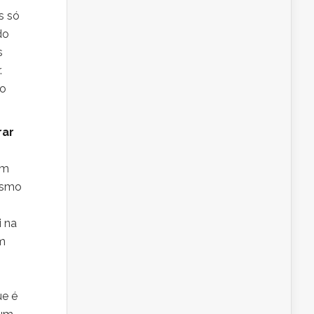
s só
do
s
.
ho
rar
om
ismo
i na
om
ue é