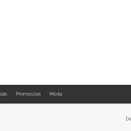
iais
Promoções
Moda
De