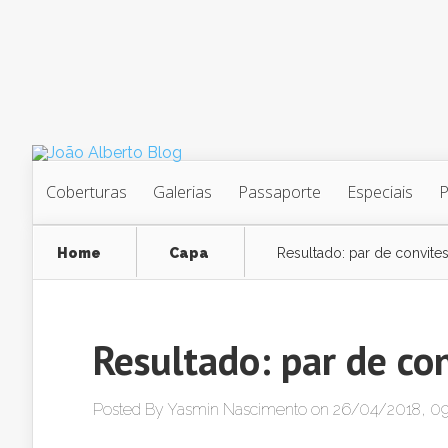
Coberturas
Galerias
Passaporte
Especiais
Home
Capa
Resultado: par de convite
Resultado: par de co
Posted By
Yasmin Nascimento
on 26/04/2018, 09