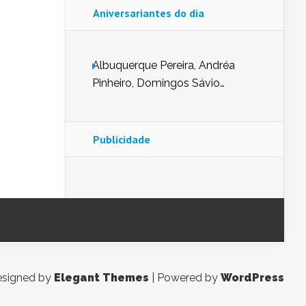
Aniversariantes do dia
Albuquerque Pereira, Andréa
Pinheiro, Domingos Sávio
Mendes, Eduardo Pessoa de
Carvalho, Erika Guerra, Evaldo
Nunes de Sena, Fátima Peixoto,
Publicidade
Glória Pereira, Kátia Mesel,
Marcus Prado, Maria Gorete
Dantas Barreto, Sebastião
Teixeira e Zeca Monteiro.
signed by
Elegant Themes
| Powered by
WordPress