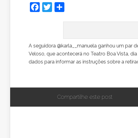
Facebook
Twitter
Share
A seguidora @karla__manuela ganhou um par d
Veloso, que acontecerá no Teatro Boa Vista, di
dados para informar as instruções sobre a retir
Compartilhe este post