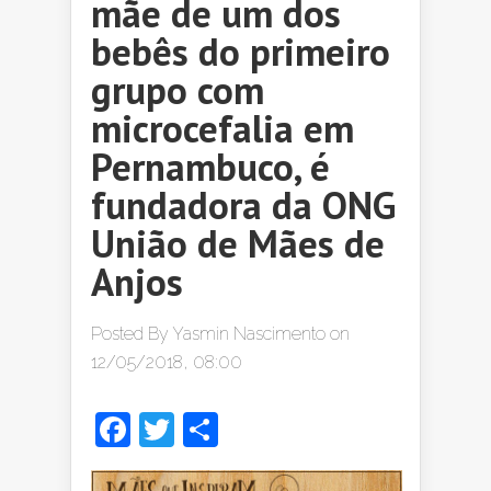
mãe de um dos
bebês do primeiro
grupo com
microcefalia em
Pernambuco, é
fundadora da ONG
União de Mães de
Anjos
Posted By
Yasmin Nascimento
on
12/05/2018, 08:00
Facebook
Twitter
Share