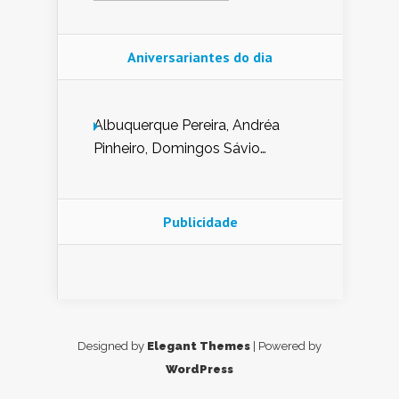
Aniversariantes do dia
Albuquerque Pereira, Andréa
Pinheiro, Domingos Sávio
Mendes, Eduardo Pessoa de
Carvalho, Erika Guerra, Evaldo
Nunes de Sena, Fátima Peixoto,
Publicidade
Glória Pereira, Kátia Mesel,
Marcus Prado, Maria Gorete
Dantas Barreto, Sebastião
Teixeira e Zeca Monteiro.
Designed by
Elegant Themes
| Powered by
WordPress