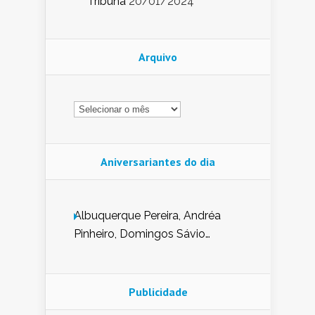
Tribuna
20/01/2024
Arquivo
Arquivo
Aniversariantes do dia
Albuquerque Pereira, Andréa
Pinheiro, Domingos Sávio
Mendes, Eduardo Pessoa de
Carvalho, Erika Guerra, Evaldo
Nunes de Sena, Fátima Peixoto,
Publicidade
Glória Pereira, Kátia Mesel,