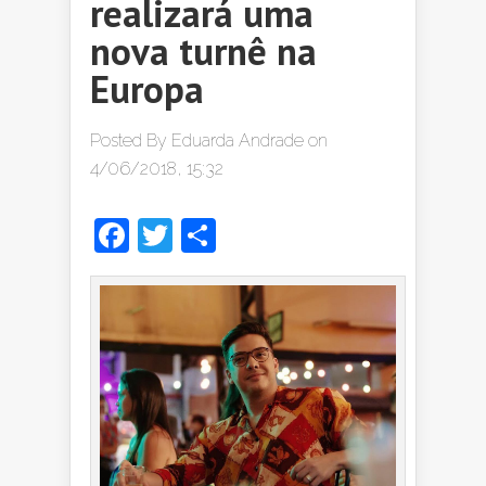
realizará uma
nova turnê na
Europa
Posted By
Eduarda Andrade
on
4/06/2018, 15:32
Facebook
Twitter
Share