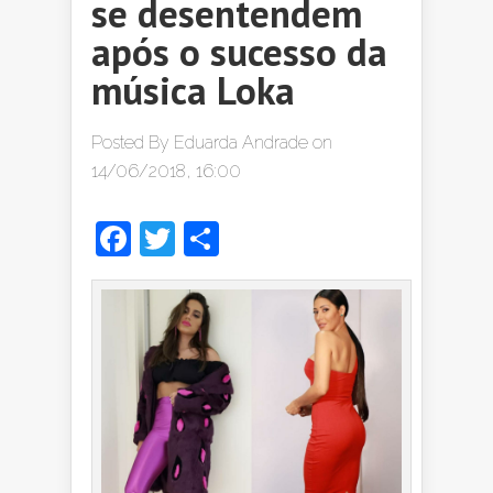
se desentendem
após o sucesso da
música Loka
Posted By
Eduarda Andrade
on
14/06/2018, 16:00
Facebook
Twitter
Share